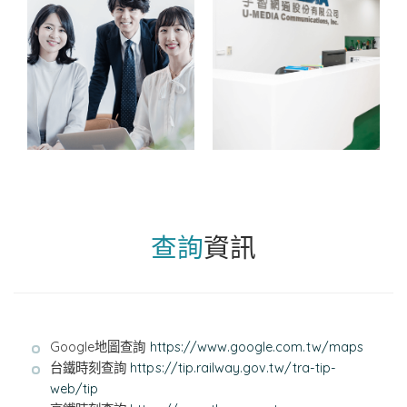
查詢
資訊
Google地圖查詢
https://www.google.com.tw/maps
台鐵時刻查詢
https://tip.railway.gov.tw/tra-tip-
web/tip